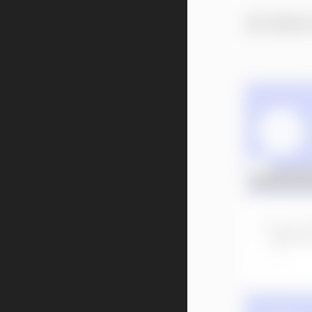
新着動
No.11
ト通常
2日前