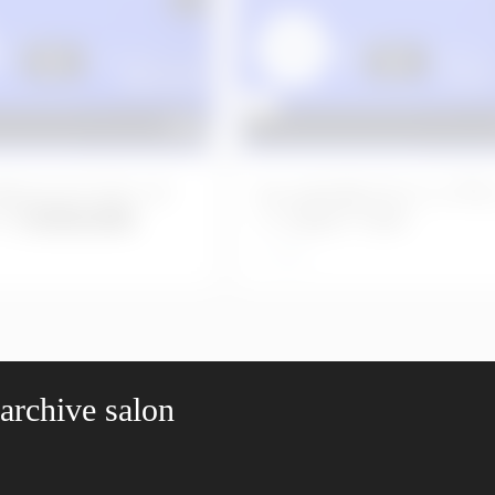
50 左上エクスターナ
No.1149 左上５インプ
ナス後感染掻爬
ト２次オペAPF
2日前
 archive salon