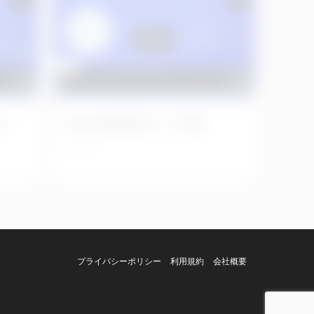
ラン
No.1148 左上４−７APF
2日前
プライバシーポリシー
利用規約
会社概要