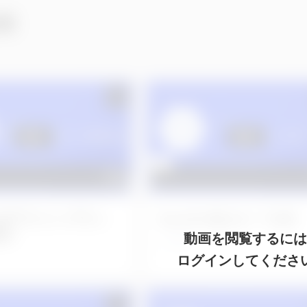
画
53 左下５インプラン
No.1152 右上４−７APF
埋入
2日前