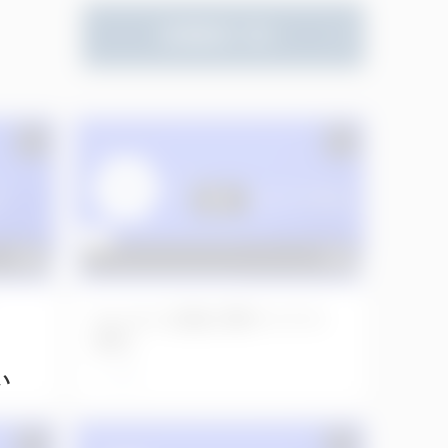
新着動画一覧へ
No.1151 左側上顎サイナス
穿孔
2日前