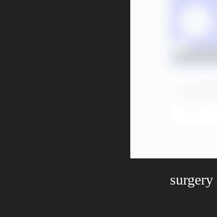
No.11
ルサイ
2日前
surgery