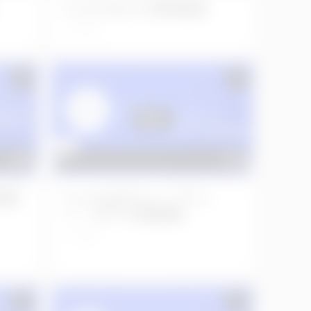
No.594 左上６単純抜歯
2年前
智歯
No.318 右下6インプラン
ト、右下7分割抜歯
3年前