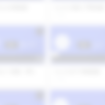
2 左上8分割抜歯
No.291 右側上下顎8抜歯
3年前
8 左上７抜歯、穿孔
No.178 右下7単純抜歯
4年前