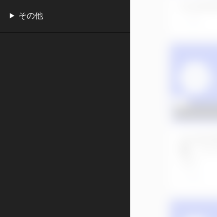
No.64
その他
2年前
No.58
歯、リ
ョン
2年前