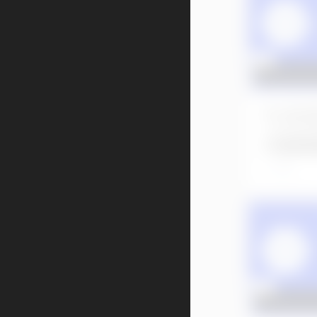
No.30
ッジプ
の他単
3年前