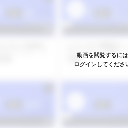
4 右上5左上2抜歯後リ
No.298_右下4機能的C
リザベーション、そ
下5インプラント埋入、
純抜歯
6抜歯
3年前