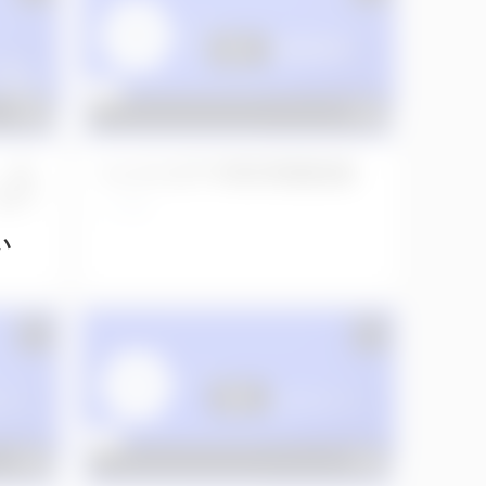
L、右
No.293 左下8埋伏智歯抜歯
右下
3年前