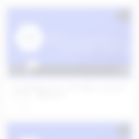
No.593 左上２３インターポジショナルグ
ラフト、右上１CL
2年前