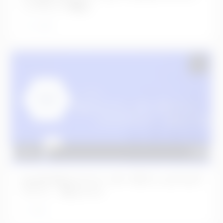
ンプラント埋入
5か月前
No.630 左上２３インターポジショナルグ
ラフト、右上１CL
2年前