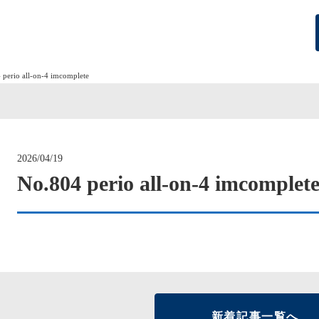
 perio all-on-4 imcomplete
2026/04/19
No.804 perio all-on-4 imcomplet
新着記事一覧へ