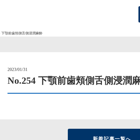
254 下顎前歯頬側舌側浸潤麻酔
2023/01/31
No.254 下顎前歯頬側舌側浸潤
新着記事一覧へ