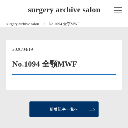
surgery archive salon
surgery archive salon
No.1094 全顎MWF
2026/04/19
No.1094 全顎MWF
新着記事一覧へ